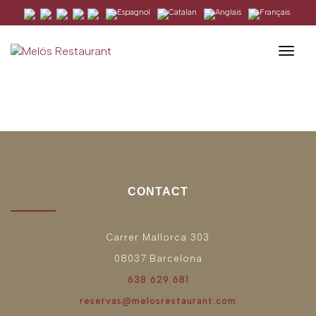
Togg
Votre panier est actuellement vide.
CONTACT
Carrer Mallorca 303
08037 Barcelona
638 629 681
reservas@melosrestaurant.com