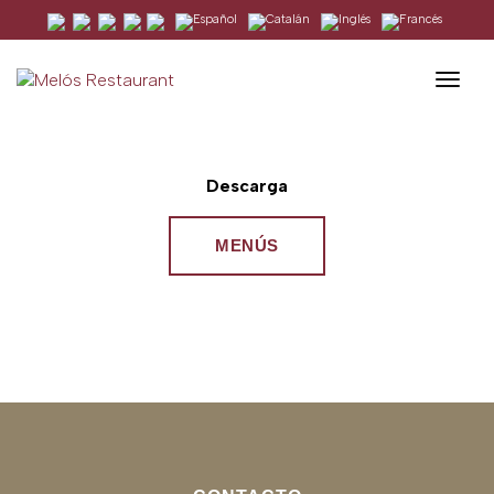
MENÚS
Togg
Descarga
MENÚS