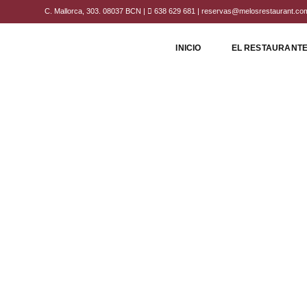
C. Mallorca, 303. 08037 BCN |
638 629 681
|
reservas@melosrestaurant.co
INICIO
EL RESTAURANT