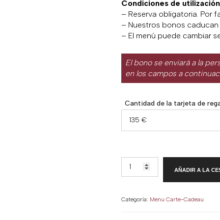
Condiciones de utilización
– Reserva obligatoria. Por 
– Nuestros bonos caducan 
– El menú puede cambiar se
El bono se enviará a la pe
en los campos a continuació
Cantidad de la tarjeta de reg
EXPERIENCIA
AÑADIR A LA CE
PETIT
MELÓS
CON
Categoría:
Menu Carte-Cadeau
MARIDAJE
cantidad